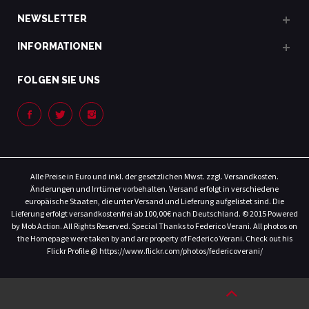
NEWSLETTER
INFORMATIONEN
FOLGEN SIE UNS
Alle Preise in Euro und inkl. der gesetzlichen Mwst. zzgl. Versandkosten.
Änderungen und Irrtümer vorbehalten. Versand erfolgt in verschiedene
europäische Staaten, die unter Versand und Lieferung aufgelistet sind. Die
Lieferung erfolgt versandkostenfrei ab 100,00€ nach Deutschland. © 2015 Powered
by Mob Action. All Rights Reserved. Special Thanks to Federico Verani. All photos on
the Homepage were taken by and are property of Federico Verani. Check out his
Flickr Profile @ https://www.flickr.com/photos/federicoverani/