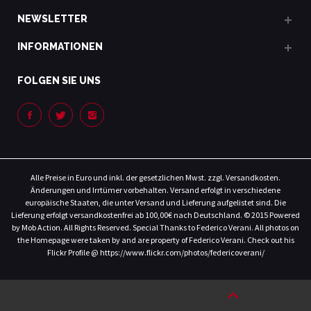
NEWSLETTER
INFORMATIONEN
FOLGEN SIE UNS
Alle Preise in Euro und inkl. der gesetzlichen Mwst. zzgl. Versandkosten.
Änderungen und Irrtümer vorbehalten. Versand erfolgt in verschiedene
europäische Staaten, die unter Versand und Lieferung aufgelistet sind. Die
Lieferung erfolgt versandkostenfrei ab 100,00€ nach Deutschland. © 2015 Powered
by Mob Action. All Rights Reserved. Special Thanks to Federico Verani. All photos on
the Homepage were taken by and are property of Federico Verani. Check out his
Flickr Profile @ https://www.flickr.com/photos/federicoverani/