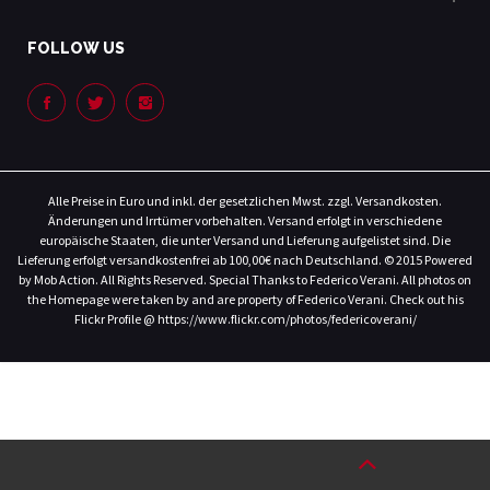
FOLLOW US
Alle Preise in Euro und inkl. der gesetzlichen Mwst. zzgl. Versandkosten.
Änderungen und Irrtümer vorbehalten. Versand erfolgt in verschiedene
europäische Staaten, die unter Versand und Lieferung aufgelistet sind. Die
Lieferung erfolgt versandkostenfrei ab 100,00€ nach Deutschland. © 2015 Powered
by Mob Action. All Rights Reserved. Special Thanks to Federico Verani. All photos on
the Homepage were taken by and are property of Federico Verani. Check out his
Flickr Profile @ https://www.flickr.com/photos/federicoverani/